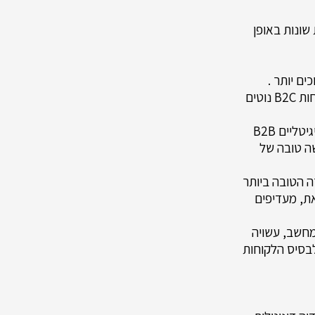
ודה המומלצות שונות באופן
כים יותר .
אסטרטגיות לבניית מערכות יחסים עובדות טוב יותר עבור לקוחות אלו, בעוד שלקוחות B2C נוטים
עסקאות B2B מבוססות בדרך כלל על היגיון וראיות , וזה מה שמציגים משווקים דיגיטליים B2B
ת תחושה טובה של
ורה הטובה ביותר
יתוף ולהורדה. לקוחות B2C, לעומת זאת, מעדיפים
כונית או מחשב, עשויה
לבסיס הלקוחות