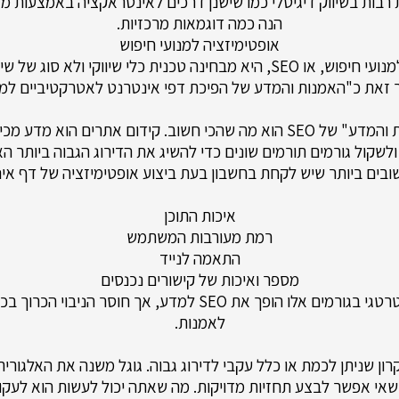
 רבות בשיווק דיגיטלי כמו שישנן דרכים לאינטראקציה באמצעות מד
הנה כמה דוגמאות מרכזיות.
אופטימיזציה למנועי חיפוש
אופטימיזציה למנועי חיפוש, או SEO, היא מבחינה טכנית כלי שיווקי ולא סו
 זאת כ"האמנות והמדע של הפיכת דפי אינטרנט לאטרקטיביים למנו
החלק ה"אמנות והמדע" של SEO הוא מה שהכי חשוב. קידום אתרים הוא מד
לשקול גורמים תורמים שונים כדי להשיג את הדירוג הגבוה ביותר הא
בים ביותר שיש לקחת בחשבון בעת ​​ביצוע אופטימיזציה של דף אינ
איכות התוכן
רמת מעורבות המשתמש
התאמה לנייד
מספר ואיכות של קישורים נכנסים
השימוש האסטרטגי בגורמים אלו הופך את SEO למדע, אך חוסר הניב
לאמנות.
אין עיקרון שניתן לכמת או כלל עקבי לדירוג גבוה. גוגל משנה את האלגו
שאי אפשר לבצע תחזיות מדויקות. מה שאתה יכול לעשות הוא לעק