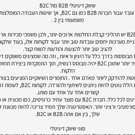
שיווק דיגיטלי B2B מול B2C
שיווק דיגיטלי עובד עבור חברות B2B כמו גם B2C, אך שיטות העב
משמעותי בין 2 .
ללקוחות B2B יש תהליכי קבלת החלטות ארוכים יותר, ולכן משפכי מכירות ארו
להגיב טוב יותר להצעות והודעות לטווח קצר.
מיומנים. סביר יותר שתוכן B2C יהיה מבוסס רגשית, תוך התמקדות ביציר
הלקוח.
לטות B2B נוטות להזדקק ליותר מאדם אחד . החומרים השיווקיים המניעים בצ
את ההחלטות הללו נוטים להיות ניתנים לש
קשרים אחד על אחד עם מותג.
כמובן שיש חריגים לכל כלל. חברת B2C עם מוצר עתיר כרטיסים, כמו מ
פורמטיבי ורציני יותר. האסטרטגיה שלך תמיד צריכה להיות מכוונת 
שלך, בין אם אתה B2B או B2C.
סוגי שיווק דיגיטלי