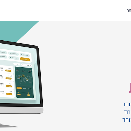
שר
וחד
חד
וחד