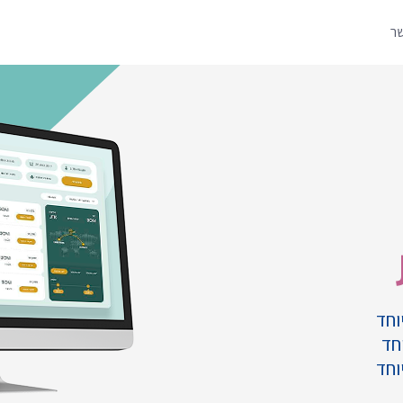
שר
וחד
חד
וחד