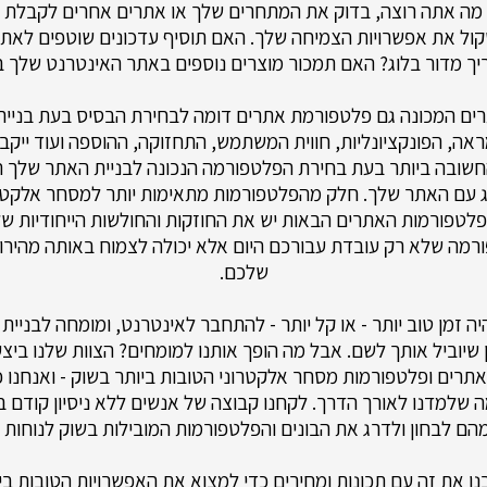
 מה אתה רוצה, בדוק את המתחרים שלך או אתרים אחרים לקבלת
שקול את אפשרויות הצמיחה שלך. האם תוסיף עדכונים שוטפים לאת
ך מדור בלוג? האם תמכור מוצרים נוספים באתר האינטרנט שלך 
ים המכונה גם פלטפורמת אתרים דומה לבחירת הבסיס בעת בניית
אה, הפונקציונליות, חווית המשתמש, התחזוקה, ההוספה ועוד ייקבע
חשובה ביותר בעת בחירת הפלטפורמה הנכונה לבניית האתר שלך 
 עם האתר שלך. חלק מהפלטפורמות מתאימות יותר למסחר אלקטר
טפורמות האתרים הבאות יש את החוזקות והחולשות הייחודיות שלה
רמה שלא רק עובדת עבורכם היום אלא יכולה לצמוח באותה מהירו
שלכם.
ה זמן טוב יותר - או קל יותר - להתחבר לאינטרנט, ומומחה לבניית
יוביל אותך לשם. אבל מה הופך אותנו למומחים? הצוות שלנו בי
 אתרים ופלטפורמות מסחר אלקטרוני הטובות ביותר בשוק - ואנחנו כ
 שלמדנו לאורך הדרך. לקחנו קבוצה של אנשים ללא ניסיון קודם ב
מהם לבחון ולדרג את הבונים והפלטפורמות המובילות בשוק לנוחות 
ו את זה עם תכונות ומחירים כדי למצוא את האפשרויות הטובות ביו